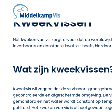
Over ons
Home
/
Blogs
/
Ontdek Duurzame Kweekvissen bi
Werken bij
Vacature: Medewerker vis (fulltime)
Kweekvissen
Vacature: visfileerder
Stage's
Assortiment
Het kweken van vis zorgt ervoor dat de wereldwijde
Verse vis
leverbaar is en constante kwaliteit heeft, hierdoor
Gerookte vis
Schaal- en schelpdieren
Diepvriesproducten
Blogs
Wat zijn kweekvissen
Contact
Online bestellen
Kweekvis wil zeggen dat deze vissoort grootgebra
gecontroleerde en afgeschermde omgeving. De v
gemonitord en het water wordt constant op tem
gefilterd. Het kweken van vis is al heel gewoon te