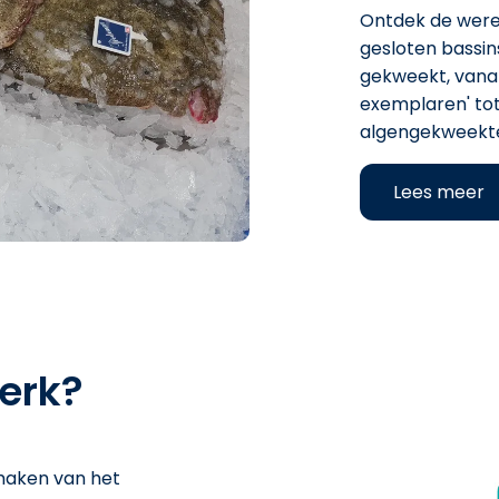
Ontdek de were
gesloten bassin
gekweekt, vanaf
exemplaren' tot
algengekweekte
Lees meer
erk?
maken van het