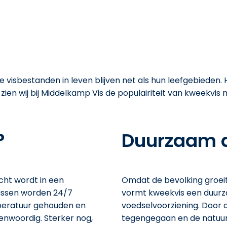
j Middelkamp Vis:
 visbestanden in leven blijven net als hun leefgebieden. H
 zien wij bij Middelkamp Vis de populairiteit van kweekvi
?
Duurzaam a
cht wordt in een
Omdat de bevolking groeit
issen worden 24/7
vormt kweekvis een duurza
peratuur gehouden en
voedselvoorziening. Door 
genwoordig. Sterker nog,
tegengegaan en de natuur