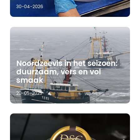
30-04-2026
Noordzeevis in het seizoen:
duurzaam, vers en vol
smaak
20-05-2025