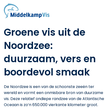
Home
Over ons
/
Blogs
/
Noordzeevis in het seizoen: duurzaam, vers en vol
Werken bij
smaak
Vacature: Medewerker vis (fulltime)
Vacature: visfileerder
Stage's
Groene vis uit de
Assortiment
Verse vis
Noordzee:
Gerookte vis
Schaal- en schelpdieren
duurzaam, vers en
Diepvriesproducten
Blogs
boordevol smaak
Contact
Online bestellen
De Noordzee is een van de schoonste zeeën ter
wereld en vormt een onmisbare bron van duurzame
vis. Deze relatief ondiepe randzee van de Atlantische
Oceaan is zo’n 650.000 vierkante kilometer groot.