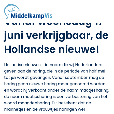
Home
Over ons
/
Blogs
/
De Hollandse nieuwe!
Werken bij
Vacature: Medewerker vis (fulltime)
Vanaf woensdag 17
Vacature: visfileerder
Stage's
juni verkrijgbaar, de
Assortiment
Verse vis
Hollandse nieuwe!
Gerookte vis
Schaal- en schelpdieren
Diepvriesproducten
Hollandse nieuwe is de naam die wij Nederlanders
Blogs
geven aan de haring, die in de periode van half mei
Contact
tot juli wordt gevangen. Vanaf september mag de
Online bestellen
haring geen nieuwe haring meer genoemd worden
en wordt hij verkocht onder de naam maatjesharing,
de naam maatjesharing is een verbastering van het
woord maagdenharing. Dit betekent dat de
mannetjes en de vrouwtjes haringen wel